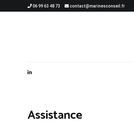
Aller
06 99 63 48 73
contact@marinesconseil.fr
au
contenu
Assistance