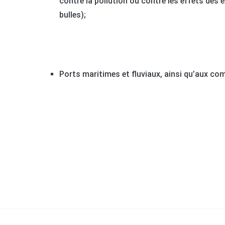
contre la pollution ou contre les effets des
bulles);
Ports maritimes et fluviaux, ainsi qu’aux co