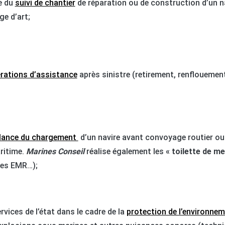
re du
suivi de chantier
de réparation ou de construction d’un na
ge d’art;
rations d’assistance
après sinistre (retirement, renflouement
llance du chargement
d’un navire avant convoyage routier o
aritime.
Marines
Conseil
réalise également les
« toilette de me
tres EMR…);
rvices de l’état dans le cadre de la
protection de l’environne