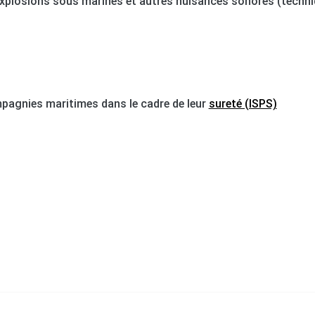
 explosions sous marines et autres nuisances sonores (techni
mpagnies maritimes dans le cadre de leur
sureté (ISPS)