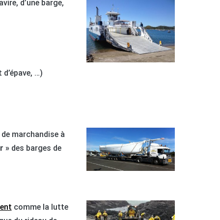
vire, d’une barge,
 d’épave, …)
u de marchandise à
r »
des barges de
ment
comme la lutte