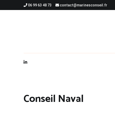
Aller
06 99 63 48 73
contact@marinesconseil.fr
au
contenu
Conseil Naval